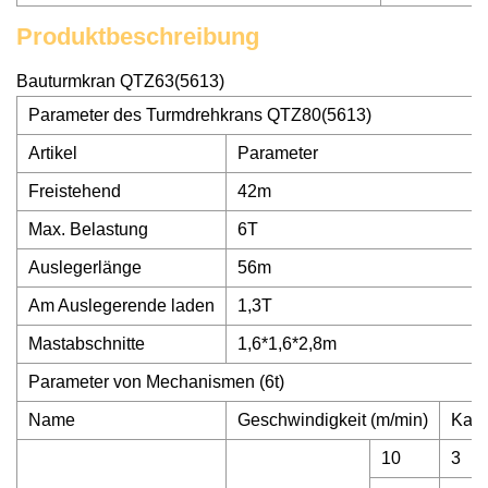
Produktbeschreibung
Bauturmkran QTZ63(5613)
Parameter des Turmdrehkrans QTZ80(5613)
Artikel
Parameter
Freistehend
42m
Max. Belastung
6T
Auslegerlänge
56m
Am Auslegerende laden
1,3T
Mastabschnitte
1,6*1,6*2,8m
Parameter von Mechanismen (6t)
Name
Geschwindigkeit (m/min)
Kapaz
10
3