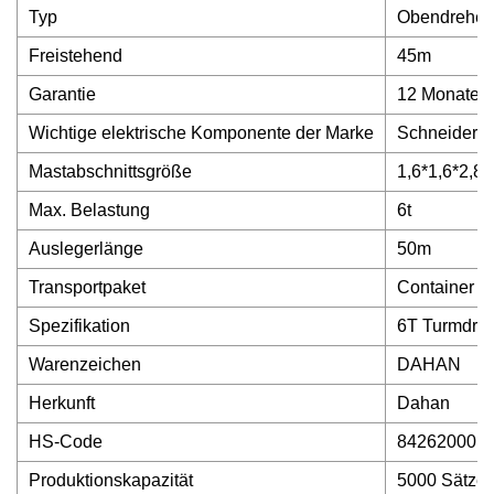
Typ
Obendreher
Freistehend
45m
Garantie
12 Monate
Wichtige elektrische Komponente der Marke
Schneider
Mastabschnittsgröße
1,6*1,6*2,8
Max. Belastung
6t
Auslegerlänge
50m
Transportpaket
Container 
Spezifikation
6T Turmdre
Warenzeichen
DAHAN
Herkunft
Dahan
HS-Code
84262000
Produktionskapazität
5000 Sätze/