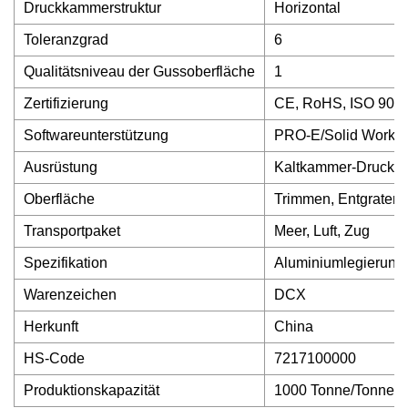
Druckkammerstruktur
Horizontal
Toleranzgrad
6
Qualitätsniveau der Gussoberfläche
1
Zertifizierung
CE, RoHS, ISO 900
Softwareunterstützung
PRO-E/Solid Work/U
Ausrüstung
Kaltkammer-Druckg
Oberfläche
Trimmen, Entgraten,
Transportpaket
Meer, Luft, Zug
Spezifikation
Aluminiumlegierung
Warenzeichen
DCX
Herkunft
China
HS-Code
7217100000
Produktionskapazität
1000 Tonne/Tonnen 