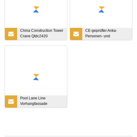
China Construction Tower
CE-geprüfter Anka-
Crane Qtdc2420
Personen- und
Stationärer Derrickkran
Materialaufzug für
Preis Heiße Verkäufe
Passagiere und
Güter/Lasten
Pool Lane Line
Vorhangfassade
Feuerverzinkung
Stahlplattenfundament
Eingebettete Teile
Stahlkonstruktion
Eingebettete Teile