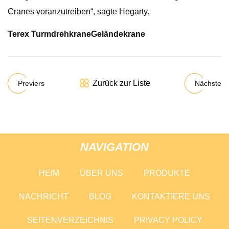
Cranes voranzutreiben“, sagte Hegarty.
Terex Turmdrehkrane
Geländekrane
Zurück zur Liste
Previers
Nächste
NAVIGATION
HEIM
ÜBER UNS
PRODUKTE
NACHRICHT
BLOG
KONTAKTIERE UNS
SEITENVERZEICHNIS
PRIVACY POLICY