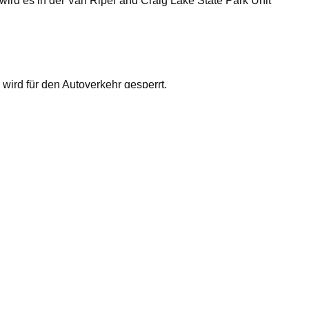
ird es in der Van Riper and Craig Lake State Park Unit
wird für den Autoverkehr gesperrt.
Access Site und zu den Campingplätzen Nr. 17, 18 und
m US Highway 41 liegt. Schilder weisen Autofahrer auf
ossroads und Lighted Loop geschlossen. Auf beiden