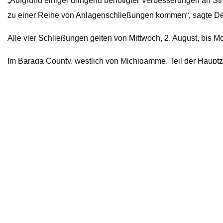
„Aufgrund einiger dringend benötigter Verbesserungen an St
zu einer Reihe von Anlagenschließungen kommen“, sagte Debra
Alle vier Schließungen gelten von Mittwoch, 2. August, bis Mo
Im Baraga County, westlich von Michigamme, Teil der Hauptz
Es werden zwei Durchlässe installiert und über 6.200 Fuß Fa
Während die Arbeiten im Gange sind, können Parkbesucher,
19 haben, weiterhin die Nelligan Lake Road nutzen.
Alle anderen können den Park über die North Nestoria Road e
den Hauptparkplatz im Craig Lake State Park hin.
Im benachbarten Marquette County wird es drei Schließunge
Bei der
Blueberry Ridge Pathway
, etwa 10 Meilen südlich 
Parkplätzen wird zusätzlicher Kies hinzugefügt und planiert.